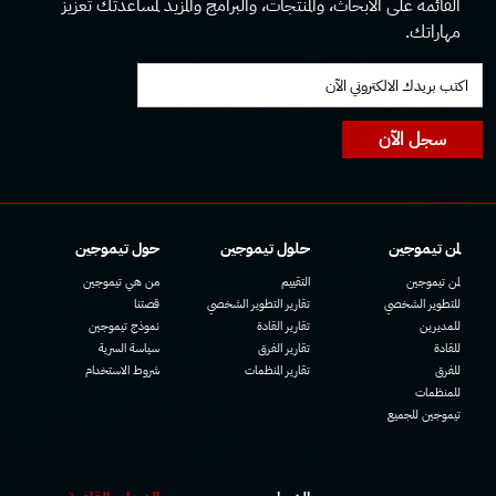
القائمة على الأبحاث، والمنتجات، والبرامج والمزيد لمساعدتك تعزيز
مهاراتك.
سجل الآن
لمن تيموجين
حلول تيموجين
حول تيموجين
لمن تيموجين
التقييم
من هي تيموجين
للتطوير الشخصي
تقارير التطوير الشخصي
قصتنا
للمديرين
تقارير القادة
نموذج تيموجين
للقادة
تقارير الفرق
سياسة السرية
للفرق
تقارير المنظمات
شروط الاستخدام
للمنظمات
تيموجين للجميع