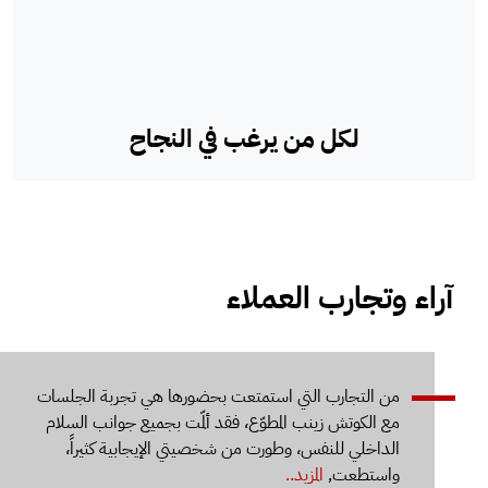
لكل من يرغب في النجاح
آراء وتجارب العملاء
ت الكافي
من التجارب التي استمتعت بحضورها هي تجربة الجلسات
"لقد 
مع الكوتش زينب المطوّع، فقد ألمّت بجميع جوانب السلام
أقول ب
الداخلي للنفس، وطورت من شخصيتي الإيجابية كثيراً،
يمتلك 
واستطعت,
المزيد..