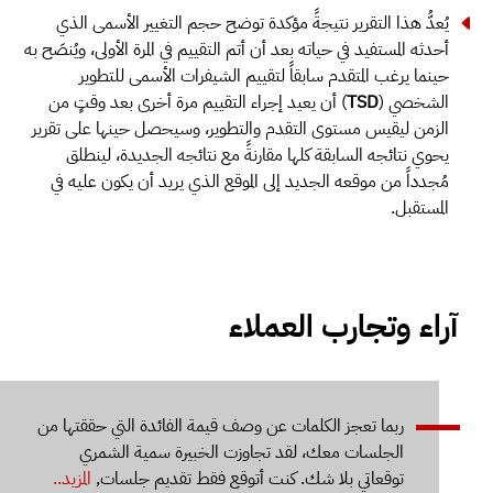
يُعدُّ هذا التقرير نتيجةً مؤكدة توضح حجم التغيير الأسمى الذي
أحدثه المستفيد في حياته بعد أن أتم التقييم في المرة الأولى، ويُنصَح به
حينما يرغب المتقدم سابقاً لتقييم الشيفرات الأسمى للتطوير
الشخصي (
TSD
) أن يعيد إجراء التقييم مرة أخرى بعد وقتٍ من
الزمن ليقيس مستوى التقدم والتطوير، وسيحصل حينها على تقرير
يحوي نتائجه السابقة كلها مقارنةً مع نتائجه الجديدة، لينطلق
مُجدداً من موقعه الجديد إلى الموقع الذي يريد أن يكون عليه في
المستقبل.
آراء وتجارب العملاء
بط" هي تبسيط
ربما تعجز الكلمات عن وصف قيمة الفائدة التي حققتها من
إنّ ال
علومات سهلة
الجلسات معك، لقد تجاوزت الخبيرة سمية الشمري
البداي
توقعاتي بلا شك. كنت أتوقع فقط تقديم جلسات,
المزيد..
يائسة