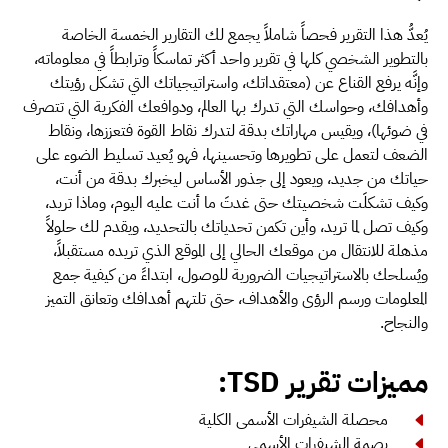
يُعدُّ هذا التقرير فحصاً شاملاً يجمع لك التقارير الخمسة الخاصة
بالتطوير الشخصي كلها في تقرير واحد أكثر تماسكاً وترابطاً في معلوماته،
وإنَّه يرفع القناع عن (معتقداتك، واستراتيجياتك التي تشكل رؤيتك
وأهدافك، وحواسك التي تدرك بها العالم، ودوافعك الفكرية التي تتصرف
في ضوئها)، ويقيس مهاراتك بدقة لتدرك نقاط القوة فتعززها، ونقاط
الضعف لتعمل على تطويرها وتحسينها، فهو يُعيد تسليط الضوء على
حياتك من جديد، ويعود إلى جذور الأساس ليخبرك بدقة من أنت،
وكيف تشكلَت شخصيتك حتى غدتَ ما أنت عليه اليوم، وماذا تريد،
وكيف تصل لما تريد، وأين تكمن تحدياتك بالتحديد، ويقدم لك حلولاً
مذهلة للانتقال من موقعك الحالي إلى الموقع الذي تريده مستقبلاً،
ويُسلحك بالاستراتيجيات الضرورية للوصول، ابتداءً من كيفية جمع
المعلومات ورسم الرؤى والأهداف، حتى تلتهم أهدافك وتعانق التميز
والنجاح.
مميزات تقرير TSD:
محصلة الشيفرات الأسمى الكلية
بصمة الشيفرات الأسمى